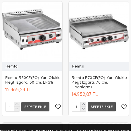
Remta
Remta
Remta R50CE(PO) Yarı Oluklu
Remta R70CE(PO) Yarı Oluklu
Pleyt Izgara, 50 cm, LPG'li
Pleyt Izgara, 70 cm,
Doğalgazlı
12.465,24 TL
14.952,07 TL
SEPETE EKLE
SEPETE EKLE