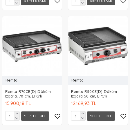
SEPETE EKLE
SEPETE EKLE
Remta
Remta
Remta R70CE(D) Döküm
Remta R50CE(D) Döküm
Izgara, 70 cm, LPG'li
Izgara 50 cm, LPG'li
15.900,18 TL
12.169,93 TL
SEPETE EKLE
SEPETE EKLE