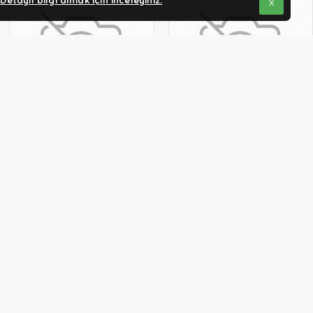
.
Detaylı bilgi almak için inceleyiniz.
X
Atalay
Atalay
Atalay 700 Seri Düz Pleyt
Atalay 700 Seri Düz Pleyt
Izgara, 40x70 cm, LPG'li
Izgara, 80x70 cm, LPG'li
32.950,52 TL
52.068,03 TL
SEPETE EKLE
SEPETE EKLE