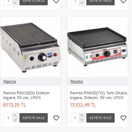
SEPETE EKLE
SEPETE EKLE
Remta
Remta
Remta R30CE(D) Döküm
Remta R50CE(TO) Tam Oluklu
Izgara, 30 cm, LPG'li
Izgara, Döküm, 50 cm, LPG'li
8.113,29 TL
13.102,49 TL
SEPETE EKLE
SEPETE EKLE