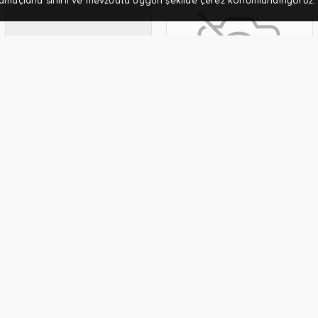
 amaçlarla sınırlı ve mevzuata uygun şekilde çerez konumlandırıyoruz
Atalay
Atalay
Atalay 700 Seri Nervürlü
Atalay 700 Seri Düz Pleyt
Izgara, 80x70 cm, Elektrikli
Izgara, 40x70 cm, Doğalgazlı
48.182,36 TL
32.950,52 TL
SEPETE EKLE
SEPETE EKLE