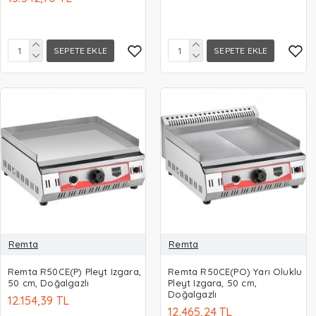
SEPETE EKLE
SEPETE EKLE
Remta
Remta
Remta R50CE(P) Pleyt Izgara,
Remta R50CE(PO) Yarı Oluklu
50 cm, Doğalgazlı
Pleyt Izgara, 50 cm,
Doğalgazlı
12.154,39 TL
12.465,24 TL