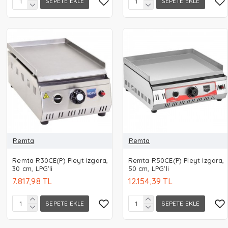
SEPETE EKLE
SEPETE EKLE
Remta
Remta
Remta R30CE(P) Pleyt Izgara,
Remta R50CE(P) Pleyt Izgara,
30 cm, LPG'li
50 cm, LPG'li
7.817,98 TL
12.154,39 TL
SEPETE EKLE
SEPETE EKLE