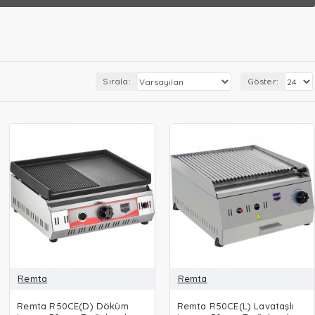
Sırala:
Göster:
Remta
Remta
Remta R50CE(D) Döküm
Remta R50CE(L) Lavataşlı