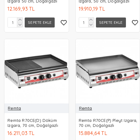
Izgara 50 cm, Doğalgazlı
Izgara, 50 cm, Doğalgazlı
12.169,93 TL
19.910,19 TL
SEPETE EKLE
SEPETE EKLE
Remta
Remta
Remta R70CE(D) Döküm
Remta R70CE(P) Pleyt Izgara,
Izgara, 70 cm, Doğalgazlı
70 cm, Doğalgazlı
16.211,03 TL
15.884,64 TL