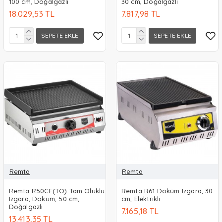
100 cm, Doğalgazlı
30 cm, Doğalgazlı
18.029,53 TL
7.817,98 TL
SEPETE EKLE
SEPETE EKLE
Remta
Remta
Remta R50CE(TO) Tam Oluklu
Remta R61 Döküm Izgara, 30
Izgara, Döküm, 50 cm,
cm, Elektrikli
Doğalgazlı
7.165,18 TL
13.413,35 TL