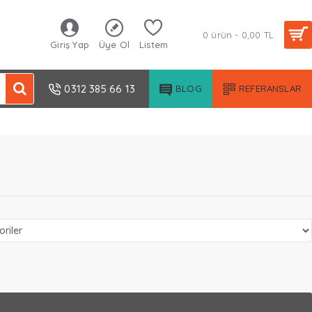
0 ürün - 0,00 TL
Giriş Yap
Üye Ol
Listem
0312 385 66 13
BLOG
REFERANSLAR