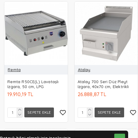
Remta
Atalay
Remta R50CE(L) Lavataşlı
Atalay 700 Seri Düz Pleyt
Izgara, 50 cm, LPG
Izgara, 40x70 cm, Elektrikli
19.910,19 TL
26.888,87 TL
SEPETE EKLE
SEPETE EKLE