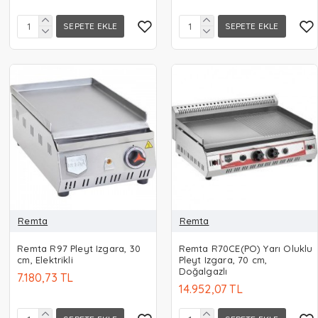
SEPETE EKLE
SEPETE EKLE
Remta
Remta
Remta R97 Pleyt Izgara, 30
Remta R70CE(PO) Yarı Oluklu
cm, Elektrikli
Pleyt Izgara, 70 cm,
Doğalgazlı
7.180,73 TL
14.952,07 TL