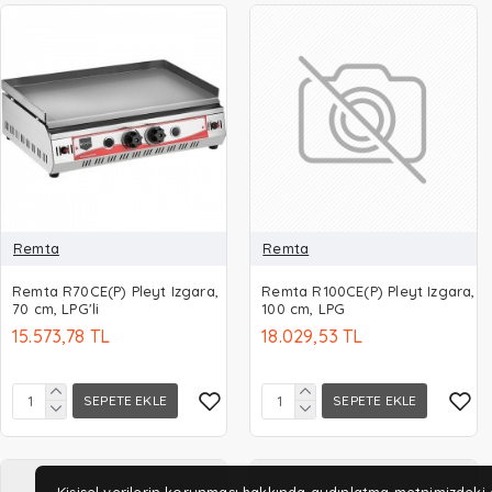
Remta
Remta
Remta R70CE(P) Pleyt Izgara,
Remta R100CE(P) Pleyt Izgara,
70 cm, LPG'li
100 cm, LPG
15.573,78 TL
18.029,53 TL
SEPETE EKLE
SEPETE EKLE