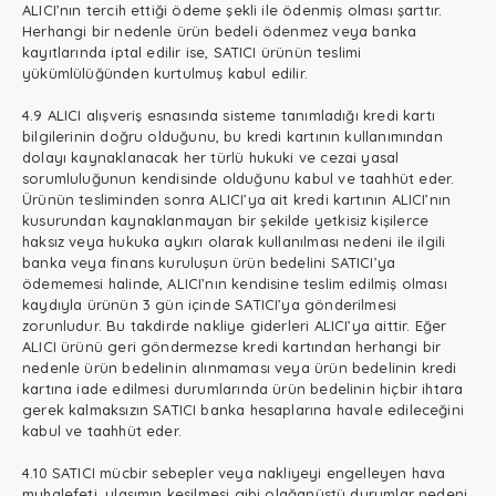
ALICI’nın tercih ettiği ödeme şekli ile ödenmiş olması şarttır.
Herhangi bir nedenle ürün bedeli ödenmez veya banka
kayıtlarında iptal edilir ise, SATICI ürünün teslimi
yükümlülüğünden kurtulmuş kabul edilir.
4.9 ALICI alışveriş esnasında sisteme tanımladığı kredi kartı
bilgilerinin doğru olduğunu, bu kredi kartının kullanımından
dolayı kaynaklanacak her türlü hukuki ve cezai yasal
sorumluluğunun kendisinde olduğunu kabul ve taahhüt eder.
Ürünün tesliminden sonra ALICI’ya ait kredi kartının ALICI’nın
kusurundan kaynaklanmayan bir şekilde yetkisiz kişilerce
haksız veya hukuka aykırı olarak kullanılması nedeni ile ilgili
banka veya finans kuruluşun ürün bedelini SATICI’ya
ödememesi halinde, ALICI’nın kendisine teslim edilmiş olması
kaydıyla ürünün 3 gün içinde SATICI’ya gönderilmesi
zorunludur. Bu takdirde nakliye giderleri ALICI’ya aittir. Eğer
ALICI ürünü geri göndermezse kredi kartından herhangi bir
nedenle ürün bedelinin alınmaması veya ürün bedelinin kredi
kartına iade edilmesi durumlarında ürün bedelinin hiçbir ihtara
gerek kalmaksızın SATICI banka hesaplarına havale edileceğini
kabul ve taahhüt eder.
4.10 SATICI mücbir sebepler veya nakliyeyi engelleyen hava
muhalefeti, ulaşımın kesilmesi gibi olağanüstü durumlar nedeni