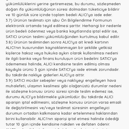
yükümlülüklerini yerine getiremezse, bu durumu, sözleşmeden
doğan ifa yükümlülüğünün süresi dolmadan tüketiciye bildirir
ve 10 günlük süre içinde toplam bedeli ALICI’ya iade eder.
3.7) Ürünün teslimatı için işbu Ön Bilgilendirme Formunun
elektronik ortamda teyid edilmesi şarttır. Herhangi bir nedenle
ürün bedeli ödenmez veya banka kayıtlarında iptal edilir ise,
SATICI ürünün teslimi yükümlülüğünden kurtulmuş kabul edilir.
3.8) Ürünün tesliminden sonra ALICI'ya ait kredi kartının
ALICI'nın kusurundan kaynaklanmayan bir şekilde yetkisiz
kişilerce haksız veya hukuka aykırı olarak kullanılması nedeni
ile ilgili banka veya finans kuruluşun ürün bedelini SATICI'ya
ödememesi halinde, ALICI kendisine teslim edilmiş olması
kaydıyla ürünü 3 gün içinde SATICI'ya iade etmek zorundadır.
Bu takdirde nakliye giderleri ALICI'ya aittir.
3.9) SATICI mücbir sebepler veya nakliyeyi engelleyen hava
muhalefeti, ulaşımın kesilmesi gibi olağanüstü durumlar nedeni
ile sözleşme konusu ürünü süresi içinde teslim edemez ise,
durumu ALICI'ya bildirmekle yükümlüdür. Bu takdirde ALICI
siparişin iptal edilmesini, sözleşme konusu ürünün varsa emsali
ile değiştirilmesini ve/veya teslimat süresinin engelleyici
durumun ortadan kalkmasına kadar ertelenmesi haklarından
birini kullanabilir. ALICI'nın siparişi iptal etmesi halinde ödediği
tutar 10 gün içinde kendisine nakden ve defaten ödenir.