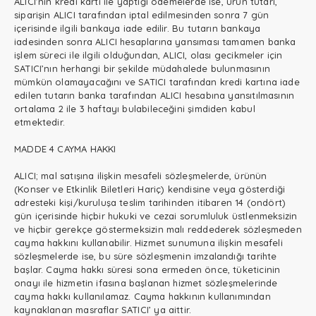
ALICI’nın kredi kartı ile yaptığı ödemelerde ise, ürün tutarı,
siparişin ALICI tarafından iptal edilmesinden sonra 7 gün
içerisinde ilgili bankaya iade edilir. Bu tutarın bankaya
iadesinden sonra ALICI hesaplarına yansıması tamamen banka
işlem süreci ile ilgili olduğundan, ALICI, olası gecikmeler için
SATICI’nın herhangi bir şekilde müdahalede bulunmasının
mümkün olamayacağını ve SATICI tarafından kredi kartına iade
edilen tutarın banka tarafından ALICI hesabına yansıtılmasının
ortalama 2 ile 3 haftayı bulabileceğini şimdiden kabul
etmektedir.
MADDE 4 CAYMA HAKKI
ALICI; mal satışına ilişkin mesafeli sözleşmelerde, ürünün
(Konser ve Etkinlik Biletleri Hariç) kendisine veya gösterdiği
adresteki kişi/kuruluşa teslim tarihinden itibaren 14 (ondört)
gün içerisinde hiçbir hukuki ve cezai sorumluluk üstlenmeksizin
ve hiçbir gerekçe göstermeksizin malı reddederek sözleşmeden
cayma hakkını kullanabilir. Hizmet sunumuna ilişkin mesafeli
sözleşmelerde ise, bu süre sözleşmenin imzalandığı tarihte
başlar. Cayma hakkı süresi sona ermeden önce, tüketicinin
onayı ile hizmetin ifasına başlanan hizmet sözleşmelerinde
cayma hakkı kullanılamaz. Cayma hakkının kullanımından
kaynaklanan masraflar SATICI’ ya aittir.