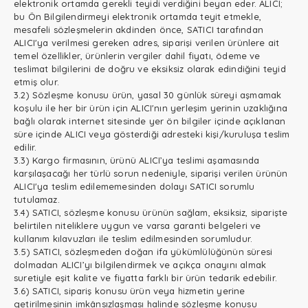
elektronik ortamda gerekli teyidi verdiğini beyan eder. ALICI;
bu Ön Bilgilendirmeyi elektronik ortamda teyit etmekle,
mesafeli sözleşmelerin akdinden önce, SATICI tarafından
ALICI'ya verilmesi gereken adres, siparişi verilen ürünlere ait
temel özellikler, ürünlerin vergiler dahil fiyatı, ödeme ve
teslimat bilgilerini de doğru ve eksiksiz olarak edindiğini teyid
etmiş olur.
3.2) Sözleşme konusu ürün, yasal 30 günlük süreyi aşmamak
koşulu ile her bir ürün için ALICI'nın yerleşim yerinin uzaklığına
bağlı olarak internet sitesinde yer ön bilgiler içinde açıklanan
süre içinde ALICI veya gösterdiği adresteki kişi/kuruluşa teslim
edilir.
3.3) Kargo firmasının, ürünü ALICI’ya teslimi aşamasında
karşılaşacağı her türlü sorun nedeniyle, siparişi verilen ürünün
ALICI'ya teslim edilememesinden dolayı SATICI sorumlu
tutulamaz.
3.4) SATICI, sözleşme konusu ürünün sağlam, eksiksiz, siparişte
belirtilen niteliklere uygun ve varsa garanti belgeleri ve
kullanım kılavuzları ile teslim edilmesinden sorumludur.
3.5) SATICI, sözleşmeden doğan ifa yükümlülüğünün süresi
dolmadan ALICI’yı bilgilendirmek ve açıkça onayını almak
suretiyle eşit kalite ve fiyatta farklı bir ürün tedarik edebilir.
3.6) SATICI, sipariş konusu ürün veya hizmetin yerine
getirilmesinin imkânsızlaşması halinde sözleşme konusu