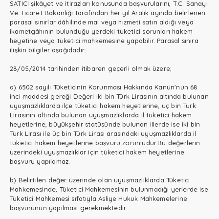
SATICI şikâyet ve itirazları konusunda başvurularını, T.C. Sanayi
Ve Ticaret Bakanlığı tarafından her yıl Aralık ayında belirlenen
parasal sınırlar dâhilinde mal veya hizmeti satın aldığı veya
ikametgâhının bulunduğu yerdeki tüketici sorunları hakem
heyetine veya tüketici mahkemesine yapabilir. Parasal sınıra
ilişkin bilgiler aşağıdadır:
28/05/2014 tarihinden itibaren geçerli olmak üzere;
a) 6502 sayılı Tüketicinin Korunması Hakkında Kanun'nun 68
inci maddesi gereği Değeri iki bin Türk Lirasının altında bulunan
uyuşmazlıklarda ilçe tüketici hakem heyetlerine, üç bin Türk
Lirasının altında bulunan uyuşmazlıklarda il tüketici hakem
heyetlerine, büyükşehir statüsünde bulunan illerde ise iki bin
Türk Lirası ile üç bin Türk Lirası arasındaki uyuşmazlıklarda il
tüketici hakem heyetlerine başvuru zorunludur.Bu değerlerin
üzerindeki uyuşmazlıklar için tüketici hakem heyetlerine
başvuru yapılamaz.
b) Belirtilen değer üzerinde olan uyuşmazlıklarda Tüketici
Mahkemesinde, Tüketici Mahkemesinin bulunmadığı yerlerde ise
Tüketici Mahkemesi sıfatıyla Asliye Hukuk Mahkemelerine
başvurunun yapılması gerekmektedir.