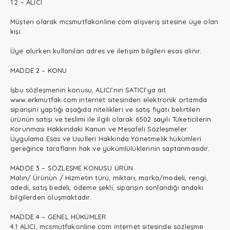
1.2 – ALICI
Müşteri olarak mcsmutfakonline.com alışveriş sitesine üye olan
kişi.
Üye olurken kullanılan adres ve iletişim bilgileri esas alınır.
MADDE 2 – KONU
İşbu sözleşmenin konusu, ALICI’nın SATICI’ya ait
www.erkmutfak.com internet sitesinden elektronik ortamda
siparişini yaptığı aşağıda nitelikleri ve satış fiyatı belirtilen
ürünün satışı ve teslimi ile ilgili olarak 6502 sayılı Tüketicilerin
Korunması Hakkındaki Kanun ve Mesafeli Sözleşmeler
Uygulama Esas ve Usulleri Hakkında Yönetmelik hükümleri
gereğince tarafların hak ve yükümlülüklerinin saptanmasıdır.
MADDE 3 – SÖZLEŞME KONUSU ÜRÜN
Malın/ Ürünün / Hizmetin türü, miktarı, marka/modeli, rengi,
adedi, satış bedeli, ödeme şekli, siparişin sonlandığı andaki
bilgilerden oluşmaktadır.
MADDE 4 – GENEL HÜKÜMLER
4.1 ALICI, mcsmutfakonline.com internet sitesinde sözleşme