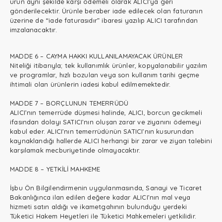
ürün aynı şekilde karşı ödemeli olarak ALICI’ya geri
gönderilecektir. Ürünle beraber iade edilecek olan faturanın
üzerine de “iade faturasıdır” ibaresi yazılıp ALICI tarafından
imzalanacaktır.
MADDE 6 – CAYMA HAKKI KULLANILAMAYACAK ÜRÜNLER
Niteliği itibarıyla; tek kullanımlık ürünler, kopyalanabilir yazılım
ve programlar, hızlı bozulan veya son kullanım tarihi geçme
ihtimali olan ürünlerin iadesi kabul edilmemektedir.
MADDE 7 – BORÇLUNUN TEMERRÜDÜ
ALICI’nın temerrüde düşmesi halinde, ALICI, borcun gecikmeli
ifasından dolayı SATICI’nın oluşan zarar ve ziyanını ödemeyi
kabul eder. ALICI’nın temerrüdünün SATICI’nın kusurundan
kaynaklandığı hallerde ALICI herhangi bir zarar ve ziyan talebini
karşılamak mecburiyetinde olmayacaktır.
MADDE 8 – YETKİLİ MAHKEME
İşbu Ön Bilgilendirmenin uygulanmasında, Sanayi ve Ticaret
Bakanlığınca ilan edilen değere kadar ALICI’nın mal veya
hizmeti satın aldığı ve ikametgahının bulunduğu yerdeki
Tüketici Hakem Heyetleri ile Tüketici Mahkemeleri yetkilidir.