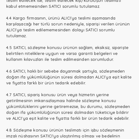
teslim edilecek ise, teslim edilecek kişi/kuruluşun teslimatı
kabul etmemesinden SATICI sorumlu tutulamaz.
4.4 Kargo firmasının, ürünü ALICI’ya teslimi aşamasında
karşılaşacağı her türlü sorun nedeniyle, siparişi verilen ürünün
ALICI’ya teslim edilememesinden dolayı SATICI sorumlu
tutulamaz.
4.5 SATICI, sözleşme konusu ürünün sağlam, eksiksiz, siparişte
belirtilen niteliklere uygun ve varsa garanti belgeleri ve
kullanım kılavuzları ile teslim edilmesinden sorumludur.
4.6 SATICI, haklı bir sebebe dayanmak şartıyla, sözleşmeden
doğan ifa yükümlülüğünün süresi dolmadan ALICI’ya eşit kalite
ve fiyatta farklı bir ürün tedarik edebilir.
4.7 SATICI, sipariş konusu ürün veya hizmetin yerine
getirilmesinin imkansızlaşması halinde sözleşme konusu
yükümlülüklerini yerine getiremezse, bu durumu, sözleşmeden
doğan ifa yükümlülüğünün süresi dolmadan tüketiciye bildirir
ve ALICI’ya eşit kalite ve fiyatta farklı bir ürün tedarik edebilir.
4.8 Sözleşme konusu ürünün teslimatı için işbu sözleşmenin
imzalı nüshasının SATICI’ya ulaştırılmış olması ve bedelinin