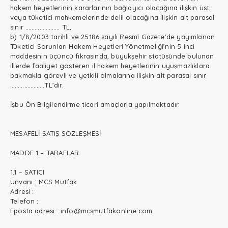
hakem heyetlerinin kararlarının bağlayıcı olacağına ilişkin üst
veya tüketici mahkemelerinde delil olacağına ilişkin alt parasal
sınır …………………. TL,
b) 1/8/2003 tarihli ve 25186 sayılı Resmî Gazete’de yayımlanan
Tüketici Sorunları Hakem Heyetleri Yönetmeliği’nin 5 inci
maddesinin üçüncü fıkrasında, büyükşehir statüsünde bulunan
illerde faaliyet gösteren il hakem heyetlerinin uyuşmazlıklara
bakmakla görevli ve yetkili olmalarına ilişkin alt parasal sınır
………………….TL’dir.
İşbu Ön Bilgilendirme ticari amaçlarla yapılmaktadır.
MESAFELİ SATIŞ SÖZLEŞMESİ
MADDE 1 – TARAFLAR
1.1 – SATICI
Ünvanı : MCS Mutfak
Adresi :
Telefon :
Eposta adresi : info@mcsmutfakonline.com