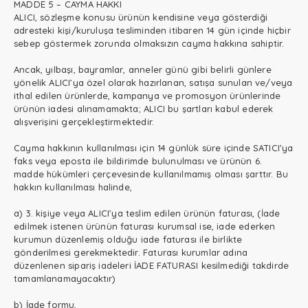
MADDE 5 – CAYMA HAKKI
ALICI, sözleşme konusu ürünün kendisine veya gösterdiği
adresteki kişi/kuruluşa tesliminden itibaren 14 gün içinde hiçbir
sebep göstermek zorunda olmaksızın cayma hakkına sahiptir.
Ancak, yılbaşı, bayramlar, anneler günü gibi belirli günlere
yönelik ALICI’ya özel olarak hazırlanan, satışa sunulan ve/veya
ithal edilen ürünlerde, kampanya ve promosyon ürünlerinde
ürünün iadesi alınamamakta; ALICI bu şartları kabul ederek
alışverişini gerçekleştirmektedir.
Cayma hakkının kullanılması için 14 günlük süre içinde SATICI’ya
faks veya eposta ile bildirimde bulunulması ve ürünün 6.
madde hükümleri çerçevesinde kullanılmamış olması şarttır. Bu
hakkın kullanılması halinde,
a) 3. kişiye veya ALICI’ya teslim edilen ürünün faturası, (İade
edilmek istenen ürünün faturası kurumsal ise, iade ederken
kurumun düzenlemiş olduğu iade faturası ile birlikte
gönderilmesi gerekmektedir. Faturası kurumlar adına
düzenlenen sipariş iadeleri İADE FATURASI kesilmediği takdirde
tamamlanamayacaktır)
b) İade formu,