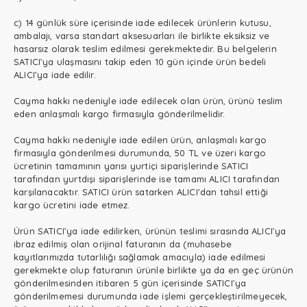
c) 14 günlük süre içerisinde iade edilecek ürünlerin kutusu,
ambalajı, varsa standart aksesuarları ile birlikte eksiksiz ve
hasarsız olarak teslim edilmesi gerekmektedir. Bu belgelerin
SATICI’ya ulaşmasını takip eden 10 gün içinde ürün bedeli
ALICI’ya iade edilir.
Cayma hakkı nedeniyle iade edilecek olan ürün, ürünü teslim
eden anlaşmalı kargo firmasıyla gönderilmelidir.
Cayma hakkı nedeniyle iade edilen ürün, anlaşmalı kargo
firmasıyla gönderilmesi durumunda, 50 TL ve üzeri kargo
ücretinin tamamının yarısı yurtiçi siparişlerinde SATICI
tarafından yurtdışı siparişlerinde ise tamamı ALICI tarafından
karşılanacaktır. SATICI ürün satarken ALICI'dan tahsil ettiği
kargo ücretini iade etmez.
Ürün SATICI’ya iade edilirken, ürünün teslimi sırasında ALICI’ya
ibraz edilmiş olan orijinal faturanın da (muhasebe
kayıtlarımızda tutarlılığı sağlamak amacıyla) iade edilmesi
gerekmekte olup faturanın ürünle birlikte ya da en geç ürünün
gönderilmesinden itibaren 5 gün içerisinde SATICI’ya
gönderilmemesi durumunda iade işlemi gerçekleştirilmeyecek,