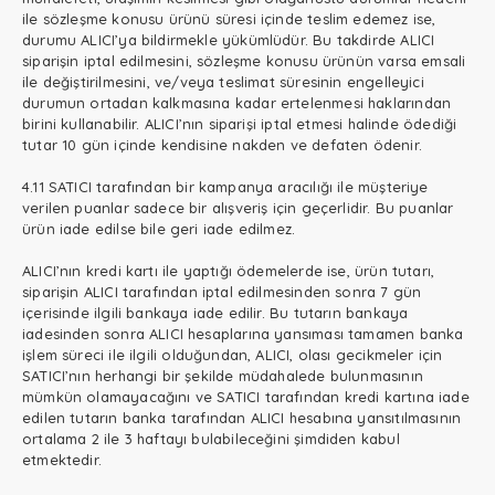
ile sözleşme konusu ürünü süresi içinde teslim edemez ise,
durumu ALICI’ya bildirmekle yükümlüdür. Bu takdirde ALICI
siparişin iptal edilmesini, sözleşme konusu ürünün varsa emsali
ile değiştirilmesini, ve/veya teslimat süresinin engelleyici
durumun ortadan kalkmasına kadar ertelenmesi haklarından
birini kullanabilir. ALICI’nın siparişi iptal etmesi halinde ödediği
tutar 10 gün içinde kendisine nakden ve defaten ödenir.
4.11 SATICI tarafından bir kampanya aracılığı ile müşteriye
verilen puanlar sadece bir alışveriş için geçerlidir. Bu puanlar
ürün iade edilse bile geri iade edilmez.
ALICI’nın kredi kartı ile yaptığı ödemelerde ise, ürün tutarı,
siparişin ALICI tarafından iptal edilmesinden sonra 7 gün
içerisinde ilgili bankaya iade edilir. Bu tutarın bankaya
iadesinden sonra ALICI hesaplarına yansıması tamamen banka
işlem süreci ile ilgili olduğundan, ALICI, olası gecikmeler için
SATICI’nın herhangi bir şekilde müdahalede bulunmasının
mümkün olamayacağını ve SATICI tarafından kredi kartına iade
edilen tutarın banka tarafından ALICI hesabına yansıtılmasının
ortalama 2 ile 3 haftayı bulabileceğini şimdiden kabul
etmektedir.