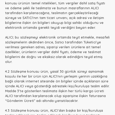
konusu ürünün temel nitelikleri, tüm vergiler dahil satış fiyatı
ve ödeme şekli ile teslimata ve bunun masraflarının ALICI
tarafından karşılanacağına, teslimatın gerçekleştirileceği
süreye ve SATICI’nın tam ticari unvanı, açık adresi ve iletişim
bilgilerine ilişkin ön bilgileri okuyup bilgi sahibi olduğunu ve
elektronik ortamda gerekli teyidi verdiğini beyan eder.
ALICI; bu sözleşmeyi elektronik ortamda teyit etmekle, mesafeli
sözleşmelerin akdinden önce, Satıcı tarafından Tüketici’ye
verilmesi gereken adres, siparişi verilen ürünlere ait temel
özellikler, ürünlerin vergiler dahil fiyatı, ödeme ve teslimat
bilgilerini de doğru ve eksiksiz olarak edindiğini teyid etmiş
olur.
4.2 Sözleşme konusu ürün, yasal 30 günlük süreyi aşmamak
koşulu ile her bir ürün için ALICI’nın yerleşim yerinin uzaklığına
bağlı olarak internet sitesinde ön bilgiler içinde açıklanan süre
içinde ALICI veya gösterdiği adresteki kişi/kuruluşa teslim edilir.
Madde 3’te gösterilen teslimata ilişkin her türlü kargo ücreti
ALICI tarafından karşılanacak olup siparişine ilişkin faturasına
“Gönderim Ücreti” adı altında yansıtılacaktır.
4.3 Sözleşme konusu ürün, ALICI’dan başka bir kişi/kuruluşa