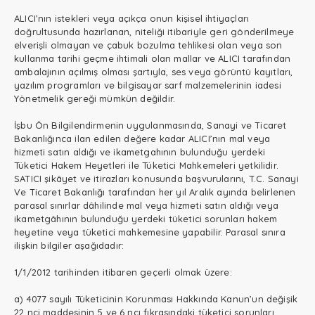
ALICI’nın istekleri veya açıkça onun kişisel ihtiyaçları
doğrultusunda hazırlanan, niteliği itibariyle geri gönderilmeye
elverişli olmayan ve çabuk bozulma tehlikesi olan veya son
kullanma tarihi geçme ihtimali olan mallar ve ALICI tarafından
ambalajının açılmış olması şartıyla, ses veya görüntü kayıtları,
yazılım programları ve bilgisayar sarf malzemelerinin iadesi
Yönetmelik gereği mümkün değildir.
İşbu Ön Bilgilendirmenin uygulanmasında, Sanayi ve Ticaret
Bakanlığınca ilan edilen değere kadar ALICI’nın mal veya
hizmeti satın aldığı ve ikametgahının bulunduğu yerdeki
Tüketici Hakem Heyetleri ile Tüketici Mahkemeleri yetkilidir.
SATICI şikâyet ve itirazları konusunda başvurularını, T.C. Sanayi
Ve Ticaret Bakanlığı tarafından her yıl Aralık ayında belirlenen
parasal sınırlar dâhilinde mal veya hizmeti satın aldığı veya
ikametgâhının bulunduğu yerdeki tüketici sorunları hakem
heyetine veya tüketici mahkemesine yapabilir. Parasal sınıra
ilişkin bilgiler aşağıdadır:
1/1/2012 tarihinden itibaren geçerli olmak üzere:
a) 4077 sayılı Tüketicinin Korunması Hakkında Kanun’un değişik
22 nci maddesinin 5 ve 6 ncı fıkrasındaki tüketici sorunları