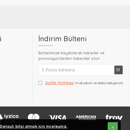
i
İndirim Bülteni
Bültenimize kaydolarak haberler ve
promosyonlardan haberdar olun.
Gizlilik Politikası
'ni okudum ve kabul ediyorum.
.
Detaylı bilgi almak için inceleyiniz.
X