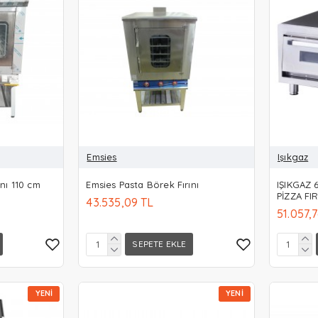
Emsies
Işıkgaz
nı 110 cm
Emsies Pasta Börek Fırını
IŞIKGAZ 
PİZZA FIR
43.535,09 TL
51.057,
SEPETE EKLE
YENI
YENI