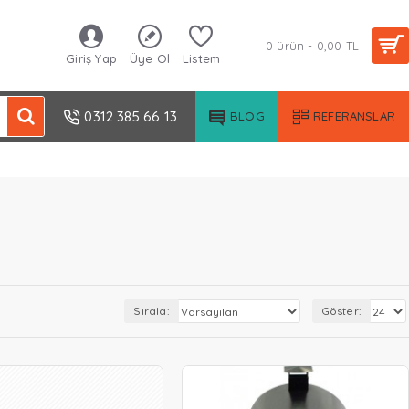
0 ürün - 0,00 TL
Giriş Yap
Üye Ol
Listem
0312 385 66 13
BLOG
REFERANSLAR
Sırala:
Göster: