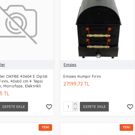
ler
Emsies
ler OKFBE 40604 E Dijital
Emsies Kumpir Fırını
ırını, 40x60 cm 4 Tepsi
27.199,72 TL
i, Monofaze, Elektrikli
75 TL
SEPETE EKLE
SEPETE EKLE
YENI
YENI