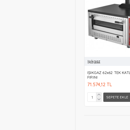
Işıkgaz
IŞIKGAZ 62x62 TEK KATL
FIRINI
71.574,12 TL
SEPETE EKLE