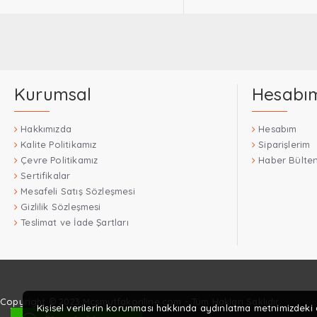
Kurumsal
Hesabı
Hakkımızda
Hesabım
Kalite Politikamız
Siparişlerim
Çevre Politikamız
Haber Bülten
Sertifikalar
Mesafeli Satış Sözleşmesi
Gizlilik Sözleşmesi
Teslimat ve İade Şartları
Copyright © 2023 Mcsmutfakonline.com - Tüm Hakları Saklıdır.
Kişisel verilerin korunması hakkında aydınlatma metnimizdeki