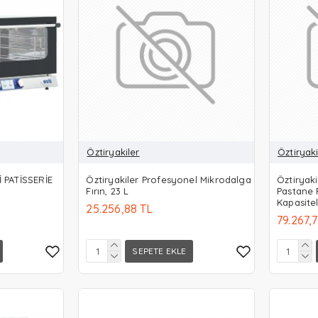
Öztiryakiler
Öztiryaki
İ PATİSSERİE
Öztiryakiler Profesyonel Mikrodalga
Öztiryaki
Fırın, 23 L
Pastane F
Kapasitel
25.256,88 TL
79.267,
SEPETE EKLE