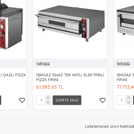
Işıkgaz
Işıkgaz
I GAZLI PİZZA
IŞIKGAZ 92x62 TEK KATLI ELEKTRİKLİ
IŞIKGAZ 
PİZZA FIRINI
FIRINI
61.393,65 TL
77.713,
SEPETE EKLE
Listelenecek ürün kalmadı