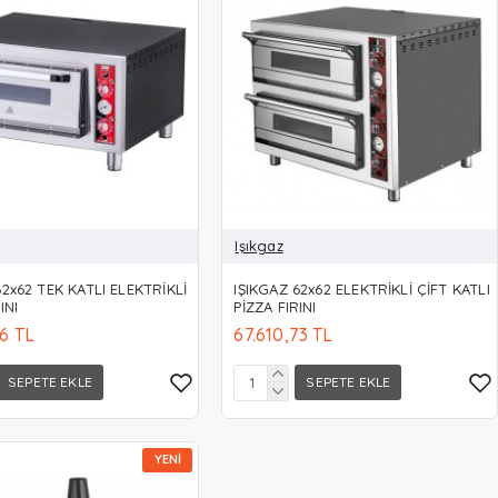
Işıkgaz
62x62 TEK KATLI ELEKTRİKLİ
IŞIKGAZ 62x62 ELEKTRİKLİ ÇİFT KATLI
INI
PİZZA FIRINI
76 TL
67.610,73 TL
SEPETE EKLE
SEPETE EKLE
YENI