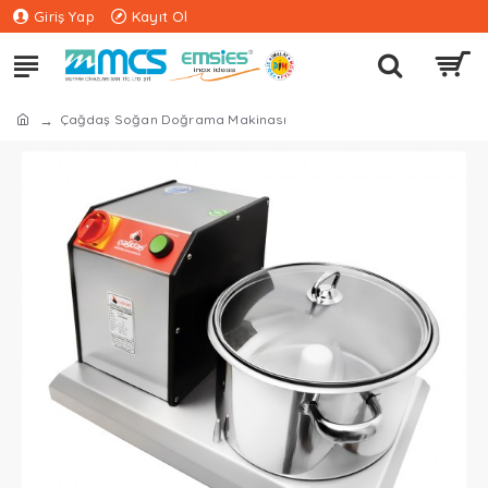
Giriş Yap
Kayıt Ol
Çağdaş Soğan Doğrama Makinası