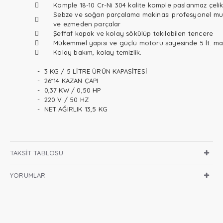
Komple 18-10 Cr-Ni 304 kalite komple paslanmaz çel
Sebze ve soğan parçalama makinası profesyonel mu
ve ezmeden parçalar
Şeffaf kapak ve kolay sökülüp takılabilen tencere
Mükemmel yapısı ve güçlü motoru sayesinde 5 lt. ma
Kolay bakım, kolay temizlik.
- 3 KG / 5 LİTRE ÜRÜN KAPASİTESİ
- 26*14 KAZAN ÇAPI
- 0,37 KW / 0,50 HP
- 220 V / 50 HZ
- NET AĞIRLIK 13,5 KG
TAKSIT TABLOSU
YORUMLAR