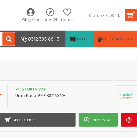
0 ürün - 0,00 TL
Giriş Yap
Üye Ol
Listem
0312 385 66 13
BLOG
REFERANSLAR
L
STOKTA VAR
Ürün Kodu:
EMP.KST.6060-L
SEPETE EKLE
HEMEN AL