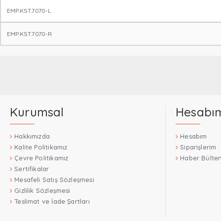
EMP.KST.7070-L
EMP.KST.7070-R
Kurumsal
Hesabı
Hakkımızda
Hesabım
Kalite Politikamız
Siparişlerim
Çevre Politikamız
Haber Bülten
Sertifikalar
Mesafeli Satış Sözleşmesi
Gizlilik Sözleşmesi
Teslimat ve İade Şartları