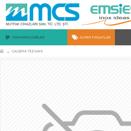
TÜM KATEGORILER
SÜPER FIRSATLAR
ÇALIŞMA TEZGAHI