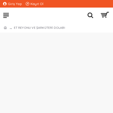
Giriş Yap
Kayıt Ol
ET REYONU VE ŞARKÜTERİ DOLABI