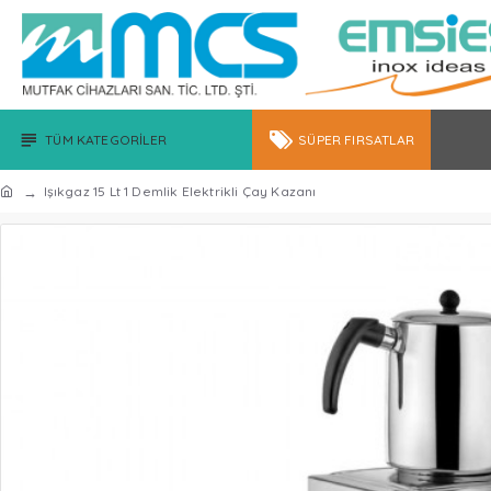
TÜM KATEGORILER
SÜPER FIRSATLAR
Işıkgaz 15 Lt 1 Demlik Elektrikli Çay Kazanı