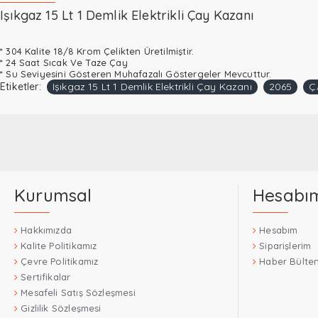
Işıkgaz 15 Lt 1 Demlik Elektrikli Çay Kazanı
* 304 Kalite 18/8 Krom Çelikten Üretilmiştir.
* 24 Saat Sıcak Ve Taze Çay
* Su Seviyesini Gösteren Muhafazalı Göstergeler Mevcuttur.
Etiketler:
Işıkgaz 15 Lt 1 Demlik Elektrikli Çay Kazanı
2065
Ç
Kurumsal
Hesabı
Hakkımızda
Hesabım
Kalite Politikamız
Siparişlerim
Çevre Politikamız
Haber Bülten
Sertifikalar
Mesafeli Satış Sözleşmesi
Gizlilik Sözleşmesi