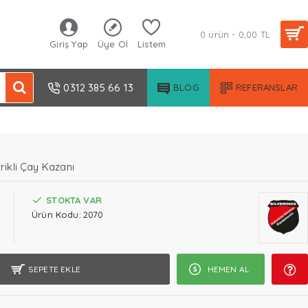
0 ürün - 0,00 TL
Giriş Yap
Üye Ol
Listem
0312 385 66 13
BLOG
REFERANSLAR
trikli Çay Kazanı
STOKTA VAR
Ürün Kodu:
2070
SEPETE EKLE
HEMEN AL