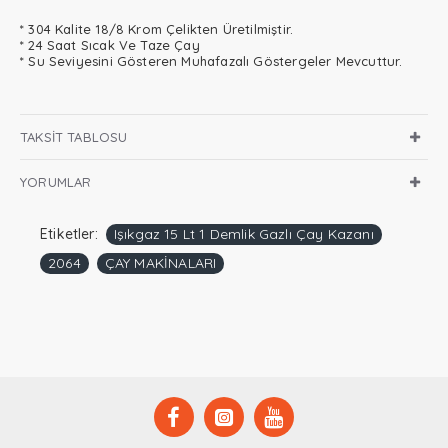
* 304 Kalite 18/8 Krom Çelikten Üretilmiştir.
* 24 Saat Sıcak Ve Taze Çay
* Su Seviyesini Gösteren Muhafazalı Göstergeler Mevcuttur.
TAKSIT TABLOSU
YORUMLAR
Etiketler:
Işıkgaz 15 Lt 1 Demlik Gazlı Çay Kazanı
2064
ÇAY MAKİNALARI