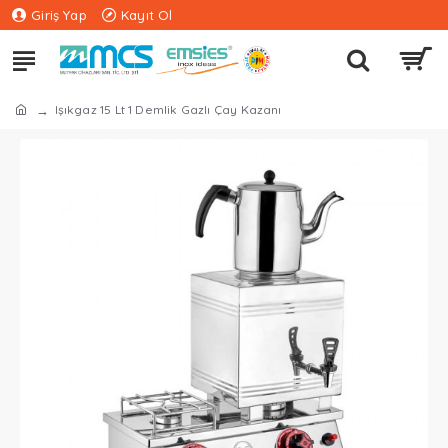
Giriş Yap
Kayıt Ol
Işıkgaz 15 Lt 1 Demlik Gazlı Çay Kazanı