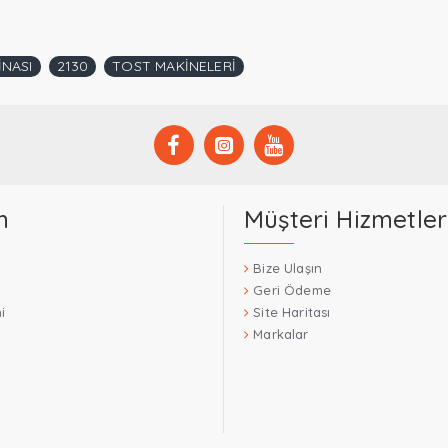
İNASI
2130
TOST MAKİNELERİ
m
Müşteri Hizmetler
Bize Ulaşın
Geri Ödeme
i
Site Haritası
Markalar