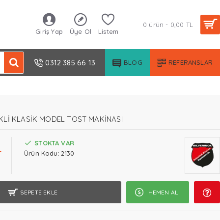
0 ürün - 0,00 TL
Giriş Yap
Üye Ol
Listem
0312 385 66 13
BLOG
REFERANSLAR
RİKLİ KLASİK MODEL TOST MAKİNASI
L
STOKTA VAR
Ürün Kodu:
2130
SEPETE EKLE
HEMEN AL