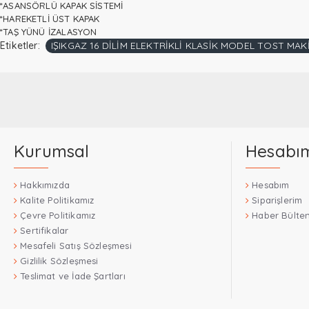
*ASANSÖRLÜ KAPAK SİSTEMİ
*HAREKETLİ ÜST KAPAK
*TAŞ YÜNÜ İZALASYON
Etiketler:
IŞIKGAZ 16 DİLİM ELEKTRİKLİ KLASİK MODEL TOST MAK
Kurumsal
Hesabı
Hakkımızda
Hesabım
Kalite Politikamız
Siparişlerim
Çevre Politikamız
Haber Bülten
Sertifikalar
Mesafeli Satış Sözleşmesi
Gizlilik Sözleşmesi
Teslimat ve İade Şartları