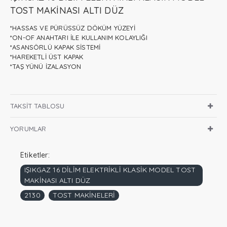
TOST MAKİNASI ALTI DÜZ
*HASSAS VE PÜRÜSSÜZ DÖKÜM YÜZEYİ
*ON-OF ANAHTARI İLE KULLANIM KOLAYLIĞI
*ASANSÖRLÜ KAPAK SİSTEMİ
*HAREKETLİ ÜST KAPAK
*TAŞ YÜNÜ İZALASYON
TAKSIT TABLOSU
YORUMLAR
Etiketler:
IŞIKGAZ 16 DİLİM ELEKTRİKLİ KLASİK MODEL TOST
MAKİNASI ALTI DÜZ
2130
TOST MAKİNELERİ