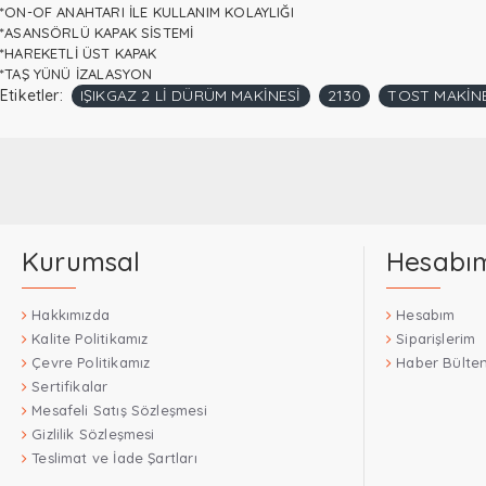
*ON-OF ANAHTARI İLE KULLANIM KOLAYLIĞI
*ASANSÖRLÜ KAPAK SİSTEMİ
*HAREKETLİ ÜST KAPAK
*TAŞ YÜNÜ İZALASYON
Etiketler:
IŞIKGAZ 2 Lİ DÜRÜM MAKİNESİ
2130
TOST MAKİN
Kurumsal
Hesabı
Hakkımızda
Hesabım
Kalite Politikamız
Siparişlerim
Çevre Politikamız
Haber Bülten
Sertifikalar
Mesafeli Satış Sözleşmesi
Gizlilik Sözleşmesi
Teslimat ve İade Şartları