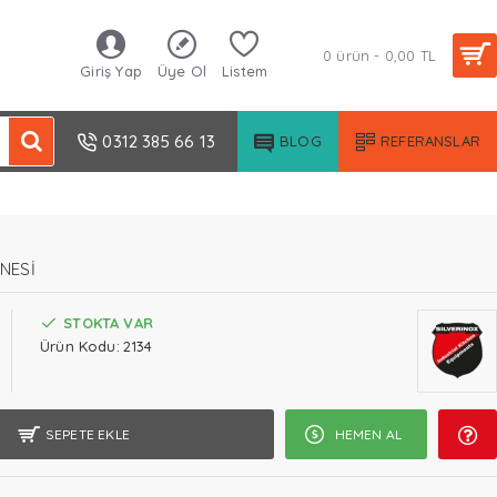
0 ürün - 0,00 TL
Giriş Yap
Üye Ol
Listem
0312 385 66 13
BLOG
REFERANSLAR
NESİ
STOKTA VAR
Ürün Kodu:
2134
SEPETE EKLE
HEMEN AL