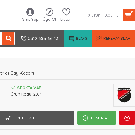
0 ürün - 0,00 TL
Giriş Yap
Üye Ol
Listem
0312 385 66 13
BLOG
REFERANSLAR
trikli Çay Kazanı
STOKTA VAR
Ürün Kodu:
2071
SEPETE EKLE
HEMEN AL