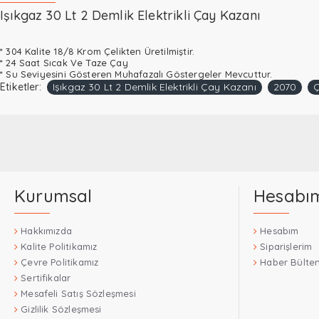
Işıkgaz 30 Lt 2 Demlik Elektrikli Çay Kazanı
* 304 Kalite 18/8 Krom Çelikten Üretilmiştir.
* 24 Saat Sıcak Ve Taze Çay
* Su Seviyesini Gösteren Muhafazalı Göstergeler Mevcuttur.
Etiketler:
Işıkgaz 30 Lt 2 Demlik Elektrikli Çay Kazanı
2070
Kurumsal
Hesabı
Hakkımızda
Hesabım
Kalite Politikamız
Siparişlerim
Çevre Politikamız
Haber Bülten
Sertifikalar
Mesafeli Satış Sözleşmesi
Gizlilik Sözleşmesi