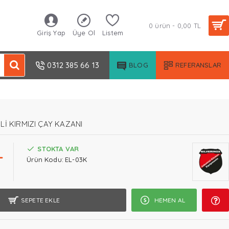
0 ürün - 0,00 TL
Giriş Yap
Üye Ol
Listem
0312 385 66 13
BLOG
REFERANSLAR
KLİ KIRMIZI ÇAY KAZANI
L
STOKTA VAR
Ürün Kodu:
EL-03K
SEPETE EKLE
HEMEN AL