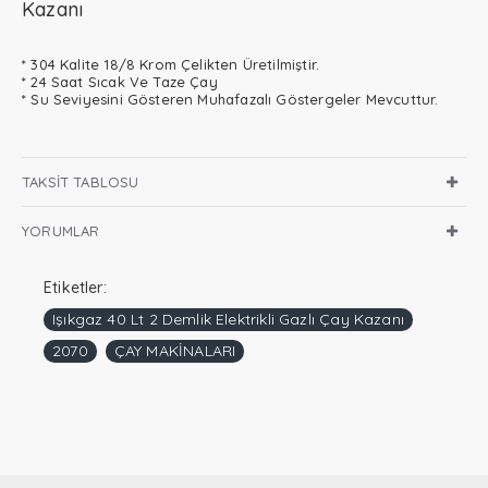
Kazanı
* 304 Kalite 18/8 Krom Çelikten Üretilmiştir.
* 24 Saat Sıcak Ve Taze Çay
* Su Seviyesini Gösteren Muhafazalı Göstergeler Mevcuttur.
TAKSIT TABLOSU
YORUMLAR
Etiketler:
Işıkgaz 40 Lt 2 Demlik Elektrikli Gazlı Çay Kazanı
2070
ÇAY MAKİNALARI