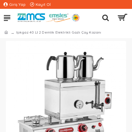
Giriş Yap
Kayıt Ol
Işıkgaz 40 Lt 2 Demlik Elektrikli Gazlı Çay Kazanı