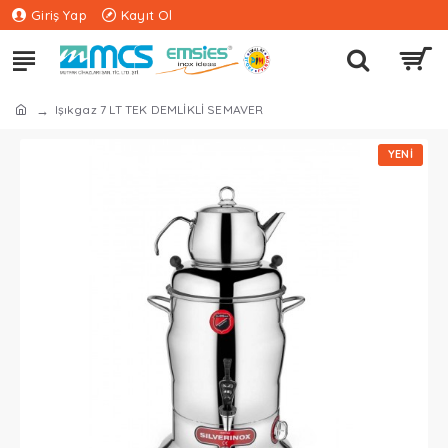
Giriş Yap
Kayıt Ol
Işıkgaz 7 LT TEK DEMLİKLİ SEMAVER
YENI