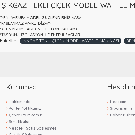
IŞIKGAZ TEKLİ ÇİÇEK MODEL WAFFLE M
*YENİ AVRUPA MODEL GÜÇLENDİRMİŞ KASA
*PASLANMAZ AYAKLI DİZAYN
*ALUMİNYUM TABLA VE TEFLON KAPLAMA
*TAŞ YÜNÜ İZOLASYON İLE ENERJİ SAĞLAR
Etiketler:
IŞIKGAZ TEKLİ ÇİÇEK MODEL WAFFLE MAKİNASI
REM
Kurumsal
Hesabı
Hakkımızda
Hesabım
Kalite Politikamız
Siparişlerim
Çevre Politikamız
Haber Bülten
Sertifikalar
Mesafeli Satış Sözleşmesi
Gizlilik Sözleşmesi