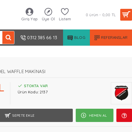
0 ürün - 0,00 TL
Giriş Yap
Üye Ol
Listem
0312 385 66 13
BLOG
REFERANSLAR
DEL WAFFLE MAKİNASI
L
STOKTA VAR
Ürün Kodu:
2137
SEPETE EKLE
HEMEN AL