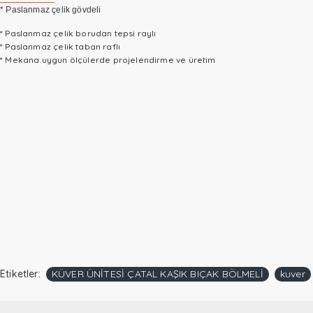
* Paslanmaz çelik gövdeli
* Paslanmaz çelik borudan tepsi raylı
* Paslanmaz çelik taban raflı
*
Mekana uygun ölçülerde projelendirme ve üretim
Etiketler:
KÜVER ÜNİTESİ ÇATAL KAŞIK BIÇAK BÖLMELİ
kuver