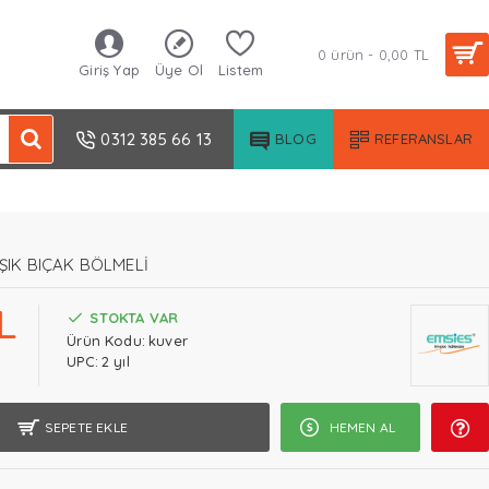
0 ürün - 0,00 TL
Giriş Yap
Üye Ol
Listem
0312 385 66 13
BLOG
REFERANSLAR
ŞIK BIÇAK BÖLMELİ
L
STOKTA VAR
Ürün Kodu:
kuver
UPC:
2 yıl
SEPETE EKLE
HEMEN AL