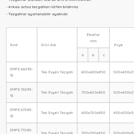
- Arkası sırtsız tezgahları lütfen bildiriniz.
- Tezgahlar ayarlanabilir ayaklıdır.
Ebatlar
mm
Kod
Ürün Adı
Evye
a
b
c
EMP.E.66085-
Tek Evyeli Tezgah
600x600x850
500x400x2
1E
EMP.E.76085-
Tek Evyeli Tezgah
700x600x850
500x400x2
1E
EMP.E.67085-
Tek Evyeli Tezgah
600x700x850
400x500x3
1E
EMP.E.77085-
Tek Evyeli Tezgah
700x700x850
500x500x3