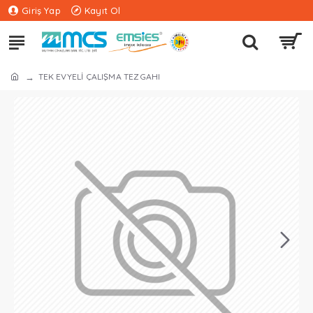
Giriş Yap
Kayıt Ol
TEK EVYELİ ÇALIŞMA TEZGAHI