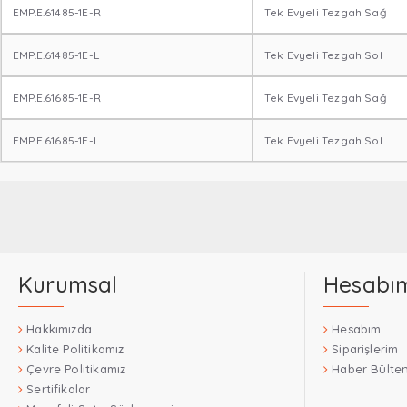
EMP.E.61485-1E-R
Tek Evyeli Tezgah Sağ
EMP.E.61485-1E-L
Tek Evyeli Tezgah Sol
EMP.E.61685-1E-R
Tek Evyeli Tezgah Sağ
EMP.E.61685-1E-L
Tek Evyeli Tezgah Sol
Kurumsal
Hesabı
Hakkımızda
Hesabım
Kalite Politikamız
Siparişlerim
Çevre Politikamız
Haber Bülten
Sertifikalar