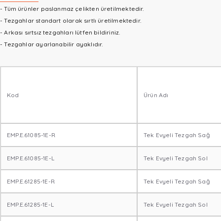
- Tüm ürünler paslanmaz çelikten üretilmektedir.
- Tezgahlar standart olarak sırtlı üretilmektedir.
- Arkası sırtsız tezgahları lütfen bildiriniz.
- Tezgahlar ayarlanabilir ayaklıdır.
Kod
Ürün Adı
EMP.E.61085-1E-R
Tek Evyeli Tezgah Sağ
EMP.E.61085-1E-L
Tek Evyeli Tezgah Sol
EMP.E.61285-1E-R
Tek Evyeli Tezgah Sağ
EMP.E.61285-1E-L
Tek Evyeli Tezgah Sol