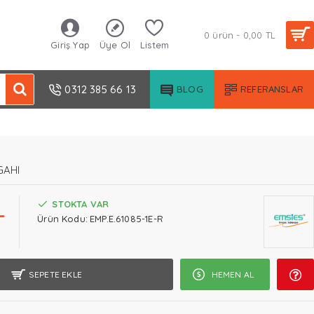
0 ürün - 0,00 TL
Giriş Yap
Üye Ol
Listem
0312 385 66 13
BLOG
REFERANSLAR
GAHI
L
STOKTA VAR
Ürün Kodu:
EMP.E.61085-1E-R
SEPETE EKLE
HEMEN AL