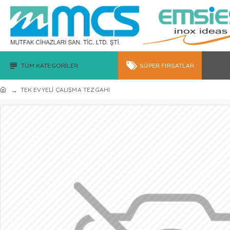
TÜM KATEGORILER
SÜPER FIRSATLAR
TEK EVYELİ ÇALIŞMA TEZGAHI